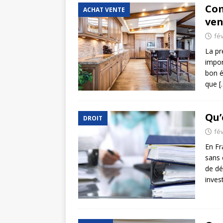
Com
ACHAT VENTE
ven
fév
La pr
impor
bon é
que
[
Qu’
DROIT
fév
En Fr
sans 
de dé
inves