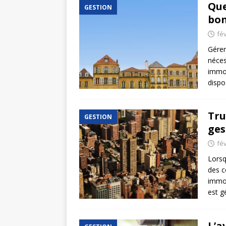
Que
GESTION
bon
fév
Gérer
nécess
immob
dispo
Tru
GESTION
ges
fév
Lorsq
des c
immob
est g
L’a