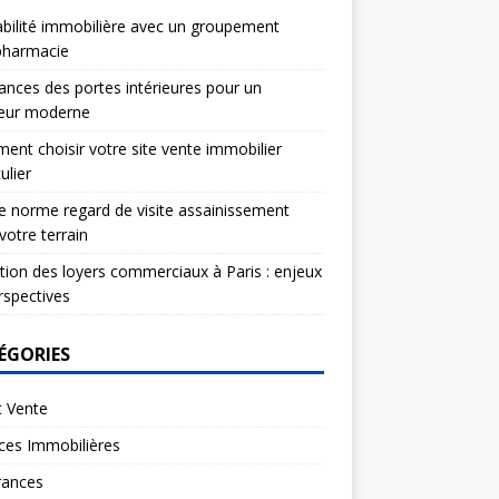
bilité immobilière avec un groupement
pharmacie
nces des portes intérieures pour un
ieur moderne
nt choisir votre site vente immobilier
ulier
e norme regard de visite assainissement
votre terrain
tion des loyers commerciaux à Paris : enjeux
rspectives
ÉGORIES
t Vente
ces Immobilières
rances