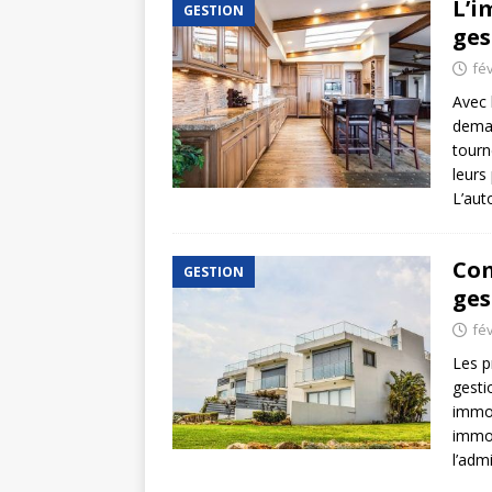
L’i
GESTION
ges
fév
Avec 
deman
tourn
leurs
L’aut
Com
GESTION
ges
fév
Les p
gesti
immob
immob
l’adm