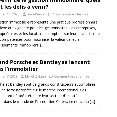
t les défis à venir?
rier 10, 2023
Jean-Pierre
Commentaires fermés
stion immobilière représente une pratique professionnelle
exe et exigeante pour les gestionnaires. Les entreprises,
ropriétaires et les locataires comptent sur leur savoir-faire et
 compétences pour maximiser la valeur de leurs
tissements immobiliers.
[…]
nd Porsche et Bentley se lancent
s l’immobilier
rier 7, 2023
Myret Zakian
Commentaires fermés
he et Bentley sont de grands constructeurs automobiles
une forte notoriété sur le marché international. Ces
es ont décidé d’étendre leur secteur d’activités en se
nt dans le monde de l’immobilier. Certes, ce nouveau
[…]