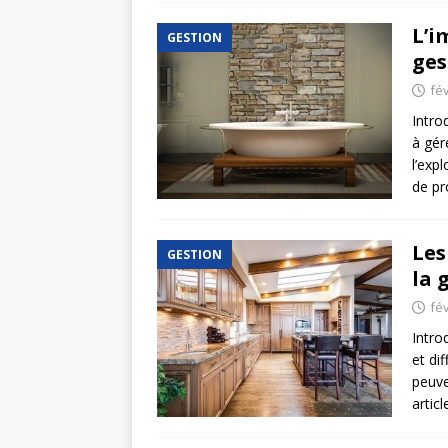
L’i
GESTION
ges
fév
Intro
à gér
l’exp
de pr
Les
GESTION
la 
fév
Intro
et di
peuve
artic