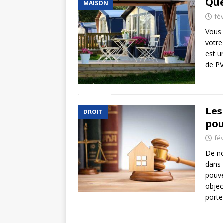
Que
MAISON
fév
Vous 
votre
est u
de P
Les
DROIT
pou
fév
De no
dans 
pouve
objec
porte