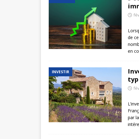
imm
fév
Lorsq
de ce
nombr
en co
Inv
INVESTIR
typ
fév
L’inv
Franç
par l
intér