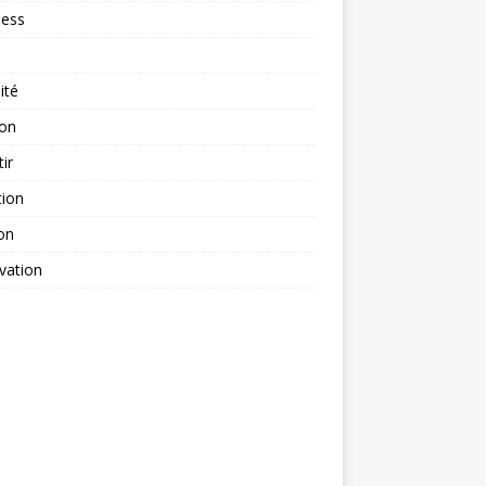
ness
ité
ion
tir
tion
on
vation