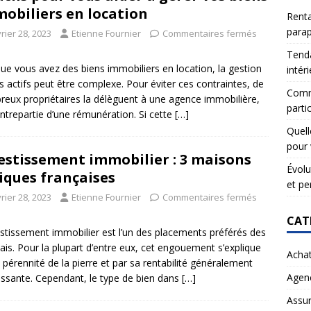
obiliers en location
Renta
para
rier 28, 2023
Etienne Fournier
Commentaires fermés
Tenda
ue vous avez des biens immobiliers en location, la gestion
intér
s actifs peut être complexe. Pour éviter ces contraintes, de
Comme
eux propriétaires la délèguent à une agence immobilière,
partic
ntrepartie d’une rémunération. Si cette
[…]
Quell
pour 
estissement immobilier : 3 maisons
Évolu
iques françaises
et pe
rier 28, 2023
Etienne Fournier
Commentaires fermés
CAT
estissement immobilier est l’un des placements préférés des
ais. Pour la plupart d’entre eux, cet engouement s’explique
Acha
a pérennité de la pierre et par sa rentabilité généralement
Agen
essante. Cependant, le type de bien dans
[…]
Assu