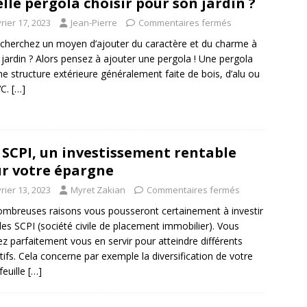
lle pergola choisir pour son jardin ?
rier 17, 2023
Jean-Pierre
Commentaires fermés
cherchez un moyen d’ajouter du caractère et du charme à
 jardin ? Alors pensez à ajouter une pergola ! Une pergola
ne structure extérieure généralement faite de bois, d’alu ou
VC.
[…]
 SCPI, un investissement rentable
r votre épargne
rier 13, 2023
Myret Zakian
Commentaires fermés
mbreuses raisons vous pousseront certainement à investir
les SCPI (société civile de placement immobilier). Vous
z parfaitement vous en servir pour atteindre différents
tifs. Cela concerne par exemple la diversification de votre
feuille
[…]