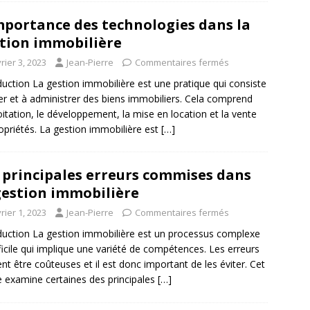
mportance des technologies dans la
tion immobilière
rier 3, 2023
Jean-Pierre
Commentaires fermés
duction La gestion immobilière est une pratique qui consiste
er et à administrer des biens immobiliers. Cela comprend
loitation, le développement, la mise en location et la vente
opriétés. La gestion immobilière est
[…]
 principales erreurs commises dans
gestion immobilière
rier 1, 2023
Jean-Pierre
Commentaires fermés
duction La gestion immobilière est un processus complexe
fficile qui implique une variété de compétences. Les erreurs
nt être coûteuses et il est donc important de les éviter. Cet
le examine certaines des principales
[…]