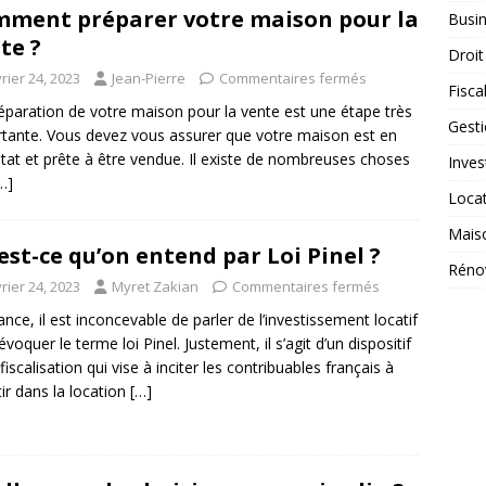
ment préparer votre maison pour la
Busi
te ?
Droit
rier 24, 2023
Jean-Pierre
Commentaires fermés
Fiscal
éparation de votre maison pour la vente est une étape très
Gest
tante. Vous devez vous assurer que votre maison est en
tat et prête à être vendue. Il existe de nombreuses choses
Inves
…]
Loca
Mais
est-ce qu’on entend par Loi Pinel ?
Réno
rier 24, 2023
Myret Zakian
Commentaires fermés
ance, il est inconcevable de parler de l’investissement locatif
évoquer le terme loi Pinel. Justement, il s’agit d’un dispositif
fiscalisation qui vise à inciter les contribuables français à
tir dans la location
[…]