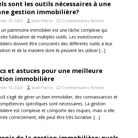
ls sont les outils nécessaires à une
ne gestion immobilière?
rier 10, 2023
Jean-Pierre
Commentaires fermés
 un patrimoine immobilier est une tâche complexe qui
ite l’utilisation de multiples outils. Les investisseurs
iliers doivent être conscients des différents outils à leur
sition et de la manière dont ils peuvent les utiliser
[…]
cs et astuces pour une meilleure
tion immobilière
rier 10, 2023
Jean-Pierre
Commentaires fermés
u’il s’agit de gérer un bien immobilier, des connaissances et
ompétences spécifiques sont nécessaires. La gestion
ilière est complexe et comporte des risques, mais si elle
érée correctement, elle peut être très lucrative.
[…]
venir de la gestion immobilière: quels