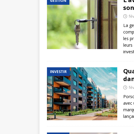
GESTION
son
fév
La ge
compl
les p
leurs
inves
Qua
INVESTIR
dan
fév
Porsc
avec 
marqu
lança