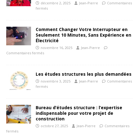
décembre 2, 2025
Jean-Pierre
Commentaires
fermés
Comment Changer Votre Interrupteur en
Seulement 10 Minutes, Sans Expérience en
Électricité
novembre 16, 2025
Jean-Pierre
Commentaires fermés
Les études structures les plus demandées
novembre 3, 2025
Jean-Pierre
Commentaires
fermés
Bureau d’études structure : l’expertise
indispensable pour votre projet de
construction
octobre 27, 2025
Jean-Pierre
Commentaires
fermés