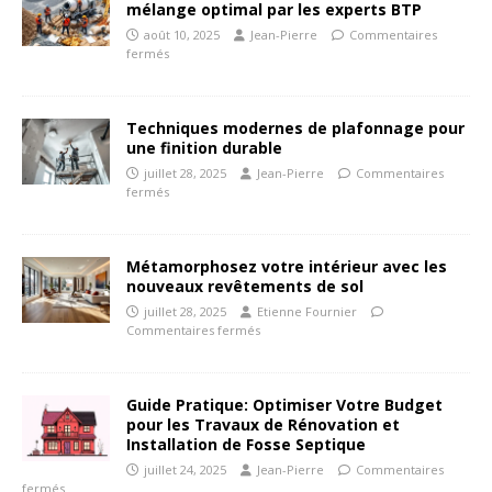
mélange optimal par les experts BTP
août 10, 2025
Jean-Pierre
Commentaires
fermés
Techniques modernes de plafonnage pour
une finition durable
juillet 28, 2025
Jean-Pierre
Commentaires
fermés
Métamorphosez votre intérieur avec les
nouveaux revêtements de sol
juillet 28, 2025
Etienne Fournier
Commentaires fermés
Guide Pratique: Optimiser Votre Budget
pour les Travaux de Rénovation et
Installation de Fosse Septique
juillet 24, 2025
Jean-Pierre
Commentaires
fermés