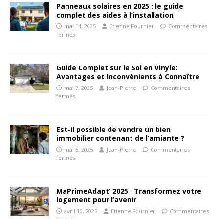
Panneaux solaires en 2025 : le guide
complet des aides à l’installation
mai 14, 2025
Etienne Fournier
Commentaires
fermés
Guide Complet sur le Sol en Vinyle:
Avantages et Inconvénients à Connaître
mai 7, 2025
Jean-Pierre
Commentaires
fermés
Est-il possible de vendre un bien
immobilier contenant de l’amiante ?
mai 5, 2025
Jean-Pierre
Commentaires
fermés
MaPrimeAdapt’ 2025 : Transformez votre
logement pour l’avenir
avril 10, 2025
Etienne Fournier
Commentaires