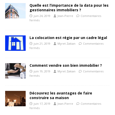
Quelle est l’importance de la data pour les
gestionnaires immobiliers ?
juin 24, 2019
Jean-Pierre
Commentaires
fermés
La colocation est régie par un cadre légal
juin 21, 2019
Myret Zakian
Commentaires
fermés
Comment vendre son bien immobilier ?
juin 19, 2019
Myret Zakian
Commentaires
fermés
Découvrez les avantages de faire
construire sa maison
juin 17, 2019
Jean-Pierre
Commentaires
fermés