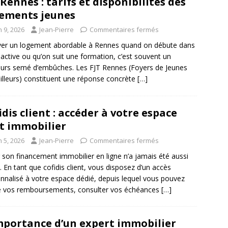
 Rennes : tarifs et disponibilités des
ements jeunes
n 9, 2026
Jean-Pierre
Commentaires fermés
er un logement abordable à Rennes quand on débute dans
e active ou qu’on suit une formation, c’est souvent un
urs semé d’embûches. Les FJT Rennes (Foyers de Jeunes
illeurs) constituent une réponse concrète
[…]
idis client : accéder à votre espace
t immobilier
n 5, 2026
Jean-Pierre
Commentaires fermés
 son financement immobilier en ligne n’a jamais été aussi
t. En tant que cofidis client, vous disposez d’un accès
nnalisé à votre espace dédié, depuis lequel vous pouvez
e vos remboursements, consulter vos échéances
[…]
mportance d’un expert immobilier