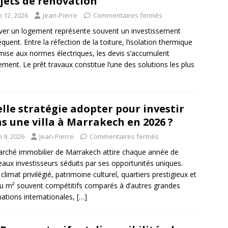
jets de rénovation
n 12, 2026
Jean-Pierre
Commentaires fermés
er un logement représente souvent un investissement
quent. Entre la réfection de la toiture, l’isolation thermique
 mise aux normes électriques, les devis s’accumulent
ement. Le prêt travaux constitue l’une des solutions les plus
lle stratégie adopter pour investir
s une villa à Marrakech en 2026 ?
n 9, 2026
Jean-Pierre
Commentaires fermés
rché immobilier de Marrakech attire chaque année de
aux investisseurs séduits par ses opportunités uniques.
 climat privilégié, patrimoine culturel, quartiers prestigieux et
au m² souvent compétitifs comparés à d’autres grandes
nations internationales,
[…]