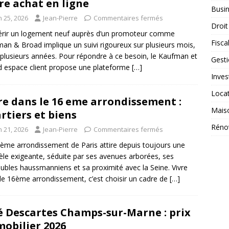
re achat en ligne
Busi
n 25, 2026
Jean-Pierre
Commentaires fermés
Droit
rir un logement neuf auprès d’un promoteur comme
Fiscal
an & Broad implique un suivi rigoureux sur plusieurs mois,
 plusieurs années. Pour répondre à ce besoin, le Kaufman et
Gest
 espace client propose une plateforme
[…]
Inves
Loca
re dans le 16 eme arrondissement :
Mais
rtiers et biens
Réno
n 21, 2026
Jean-Pierre
Commentaires fermés
ème arrondissement de Paris attire depuis toujours une
tèle exigeante, séduite par ses avenues arborées, ses
bles haussmanniens et sa proximité avec la Seine. Vivre
le 16ème arrondissement, c’est choisir un cadre de
[…]
é Descartes Champs-sur-Marne : prix
obilier 2026