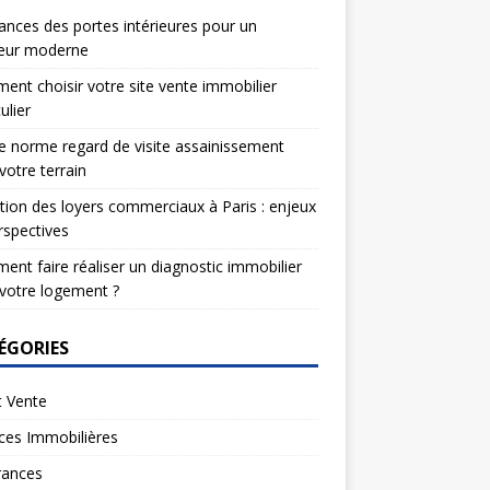
nces des portes intérieures pour un
ieur moderne
nt choisir votre site vente immobilier
ulier
e norme regard de visite assainissement
votre terrain
tion des loyers commerciaux à Paris : enjeux
rspectives
nt faire réaliser un diagnostic immobilier
votre logement ?
ÉGORIES
t Vente
ces Immobilières
rances