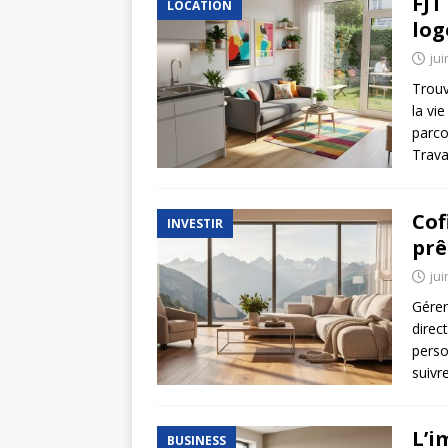
FJT
LOCATION
log
jui
Trouv
la vi
parco
Trava
Cof
INVESTIR
prê
jui
Gérer
direc
perso
suivr
L’i
BUSINESS