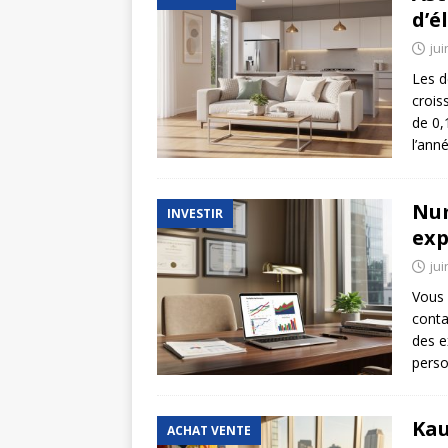
d’é
jui
Les d
crois
de 0,
l’ann
Num
INVESTIR
exp
jui
Vous 
conta
des e
perso
Kau
ACHAT VENTE