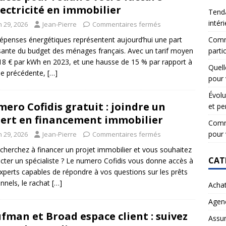
lectricité en immobilier
Tenda
intér
n 29, 2026
Jean-Pierre
Commentaires fermés
Comme
épenses énergétiques représentent aujourd’hui une part
partic
sante du budget des ménages français. Avec un tarif moyen
18 € par kWh en 2023, et une hausse de 15 % par rapport à
Quell
ée précédente,
[…]
pour 
Évolu
ero Cofidis gratuit : joindre un
et pe
ert en financement immobilier
Comme
pour 
n 29, 2026
Jean-Pierre
Commentaires fermés
cherchez à financer un projet immobilier et vous souhaitez
CAT
cter un spécialiste ? Le numero Cofidis vous donne accès à
xperts capables de répondre à vos questions sur les prêts
nnels, le rachat
[…]
Acha
Agen
fman et Broad espace client : suivez
Assu