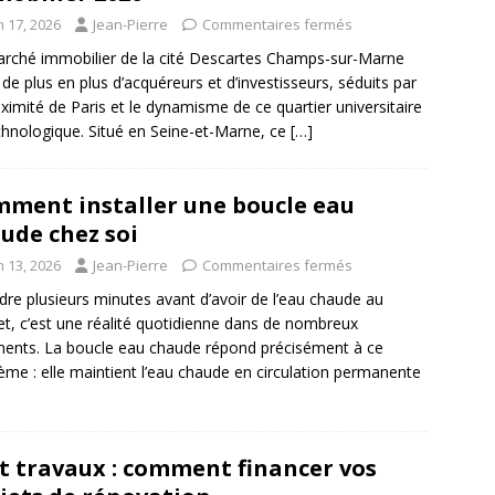
n 17, 2026
Jean-Pierre
Commentaires fermés
rché immobilier de la cité Descartes Champs-sur-Marne
e de plus en plus d’acquéreurs et d’investisseurs, séduits par
oximité de Paris et le dynamisme de ce quartier universitaire
chnologique. Situé en Seine-et-Marne, ce
[…]
ment installer une boucle eau
ude chez soi
n 13, 2026
Jean-Pierre
Commentaires fermés
dre plusieurs minutes avant d’avoir de l’eau chaude au
et, c’est une réalité quotidienne dans de nombreux
ents. La boucle eau chaude répond précisément à ce
ème : elle maintient l’eau chaude en circulation permanente
t travaux : comment financer vos