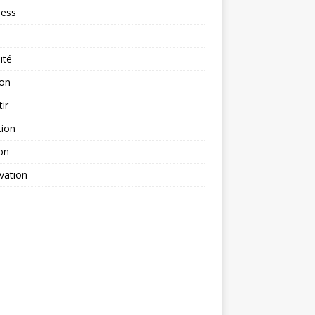
ness
ité
ion
tir
tion
on
vation