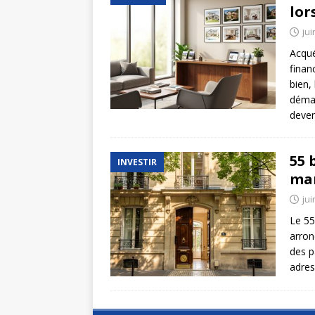
lor
jui
Acqué
finan
bien, 
démar
deve
55 
INVESTIR
mar
jui
Le 55
arron
des p
adres