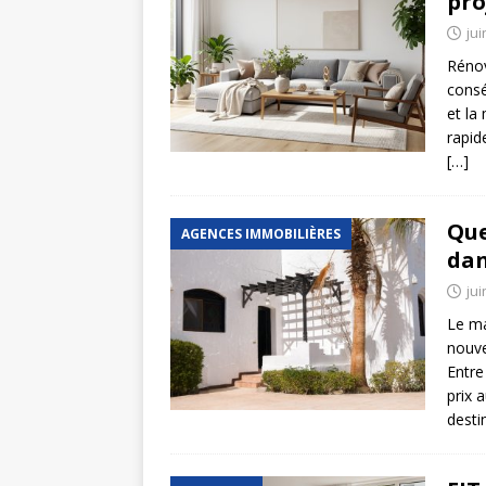
pro
jui
Rénov
consé
et la
rapid
[…]
Que
AGENCES IMMOBILIÈRES
dan
jui
Le ma
nouve
Entre
prix 
desti