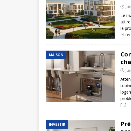
jui
Le ma
attir
la pr
et te
Com
MAISON
cha
jui
Atten
robin
logem
probl
[…]
Prê
INVESTIR