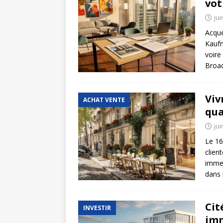
vot
jui
Acqué
Kaufm
voire
Broad
Viv
ACHAT VENTE
qua
jui
Le 16
clien
immeu
dans 
Cit
INVESTIR
imm