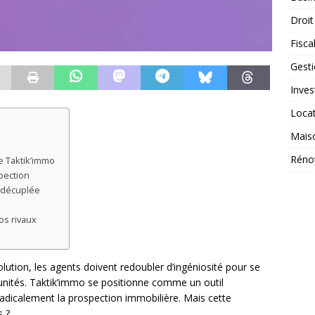
Droit
Fiscal
Gest
Inves
Loca
Mais
Réno
de Taktik’immo
spection
é décuplée
vos rivaux
tion, les agents doivent redoubler d’ingéniosité pour se
unités. Taktik’immo se positionne comme un outil
adicalement la prospection immobilière. Mais cette
s ?