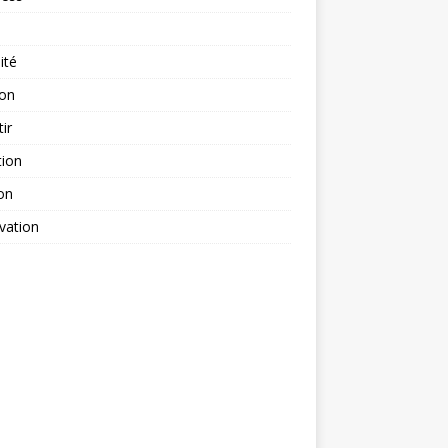
ité
ion
tir
tion
on
vation