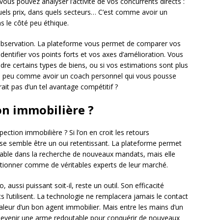
vous pouvez analyser l’activité de vos concurrents directs :
quels prix, dans quels secteurs… C’est comme avoir un
 le côté peu éthique.
 observation. La plateforme vous permet de comparer vos
dentifier vos points forts et vos axes d’amélioration. Vous
ndre certains types de biens, ou si vos estimations sont plus
n peu comme avoir un coach personnel qui vous pousse
it pas d’un tel avantage compétitif ?
on immobilière ?
pection immobilière ? Si l’on en croit les retours
e semble être un oui retentissant. La plateforme permet
ble dans la recherche de nouveaux mandats, mais elle
itionner comme de véritables experts de leur marché.
aussi puissant soit-il, reste un outil. Son efficacité
 l’utilisent. La technologie ne remplacera jamais le contact
a valeur d’un bon agent immobilier. Mais entre les mains d’un
 devenir une arme redoutable pour conquérir de nouveaux