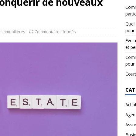
conquérir de nouveaux
Comme
partic
Quell
pour 
 Immobilières
Commentaires fermés
Évolu
et pe
Comme
pour 
Court
CAT
Acha
Agen
Assu
Busi