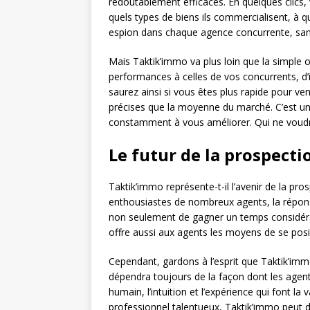
redoutablement efficaces. En quelques clics, 
quels types de biens ils commercialisent, à 
espion dans chaque agence concurrente, sans
Mais Taktik’immo va plus loin que la simple
performances à celles de vos concurrents, d’i
saurez ainsi si vous êtes plus rapide pour ve
précises que la moyenne du marché. C’est u
constamment à vous améliorer. Qui ne voudra
Le futur de la prospecti
Taktik’immo représente-t-il l’avenir de la pros
enthousiastes de nombreux agents, la répons
non seulement de gagner un temps considéra
offre aussi aux agents les moyens de se pos
Cependant, gardons à l’esprit que Taktik’immo, 
dépendra toujours de la façon dont les agents
humain, l’intuition et l’expérience qui font l
professionnel talentueux, Taktik’immo peut