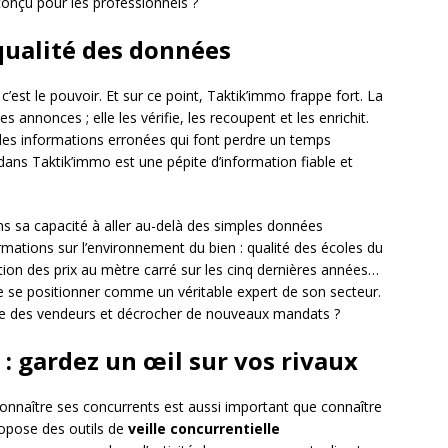
conçu pour les professionnels ?
 qualité des données
c’est le pouvoir. Et sur ce point, Taktik’immo frappe fort. La
 annonces ; elle les vérifie, les recoupent et les enrichit.
 les informations erronées qui font perdre un temps
dans Taktik’immo est une pépite d’information fiable et
ns sa capacité à aller au-delà des simples données
rmations sur l’environnement du bien : qualité des écoles du
tion des prix au mètre carré sur les cinq dernières années…
e se positionner comme un véritable expert de son secteur.
ance des vendeurs et décrocher de nouveaux mandats ?
 : gardez un œil sur vos rivaux
onnaître ses concurrents est aussi important que connaître
ropose des outils de
veille concurrentielle