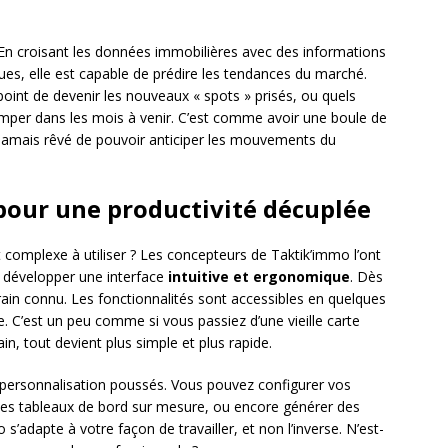
. En croisant les données immobilières avec des informations
s, elle est capable de prédire les tendances du marché.
 point de devenir les nouveaux « spots » prisés, ou quels
rimper dans les mois à venir. C’est comme avoir une boule de
a jamais rêvé de pouvoir anticiper les mouvements du
 pour une productivité décuplée
st complexe à utiliser ? Les concepteurs de Taktik’immo l’ont
à développer une interface
intuitive et ergonomique
. Dès
rain connu. Les fonctionnalités sont accessibles en quelques
ée. C’est un peu comme si vous passiez d’une vieille carte
n, tout devient plus simple et plus rapide.
 personnalisation poussés. Vous pouvez configurer vos
r des tableaux de bord sur mesure, ou encore générer des
o s’adapte à votre façon de travailler, et non l’inverse. N’est-