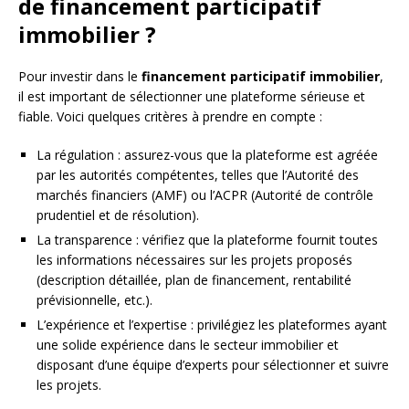
de financement participatif
immobilier ?
Pour investir dans le
financement participatif immobilier
,
il est important de sélectionner une plateforme sérieuse et
fiable. Voici quelques critères à prendre en compte :
La régulation : assurez-vous que la plateforme est agréée
par les autorités compétentes, telles que l’Autorité des
marchés financiers (AMF) ou l’ACPR (Autorité de contrôle
prudentiel et de résolution).
La transparence : vérifiez que la plateforme fournit toutes
les informations nécessaires sur les projets proposés
(description détaillée, plan de financement, rentabilité
prévisionnelle, etc.).
L’expérience et l’expertise : privilégiez les plateformes ayant
une solide expérience dans le secteur immobilier et
disposant d’une équipe d’experts pour sélectionner et suivre
les projets.