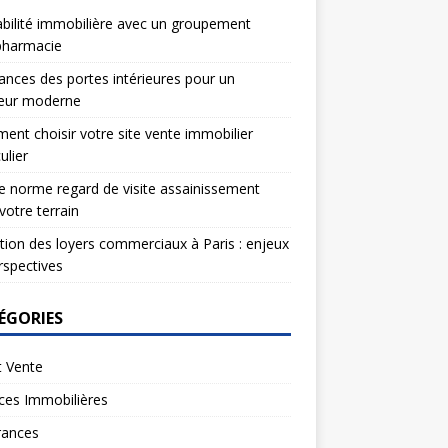
bilité immobilière avec un groupement
pharmacie
nces des portes intérieures pour un
ieur moderne
nt choisir votre site vente immobilier
ulier
e norme regard de visite assainissement
votre terrain
tion des loyers commerciaux à Paris : enjeux
rspectives
ÉGORIES
t Vente
ces Immobilières
rances