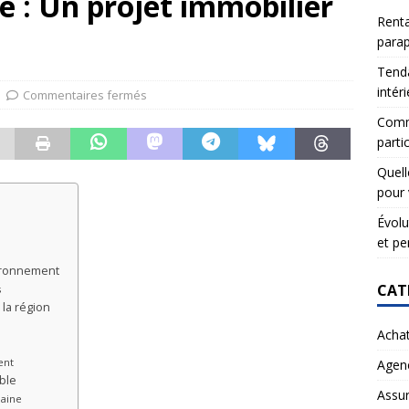
e : Un projet immobilier
Renta
para
Tenda
intér
Commentaires fermés
Comme
partic
Quell
pour 
Évolu
et pe
vironnement
CAT
s
la région
Acha
ent
Agen
ble
Assu
baine