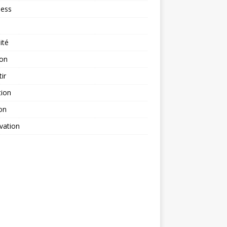
ness
ité
ion
tir
tion
on
vation