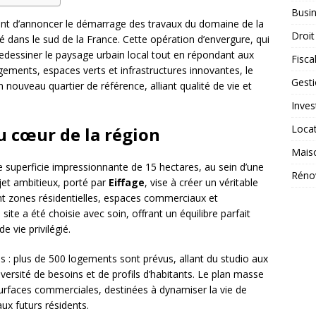
Busi
ient d’annoncer le démarrage des travaux du domaine de la
Droit
é dans le sud de la France. Cette opération d’envergure, qui
redessiner le paysage urbain local tout en répondant aux
Fiscal
gements, espaces verts et infrastructures innovantes, le
Gest
uveau quartier de référence, alliant qualité de vie et
Inves
Loca
u cœur de la région
Mais
 superficie impressionnante de 15 hectares, au sein d’une
Réno
jet ambitieux, porté par
Eiffage
, vise à créer un véritable
 zones résidentielles, espaces commerciaux et
te a été choisie avec soin, offrant un équilibre parfait
e vie privilégié.
res : plus de 500 logements sont prévus, allant du studio aux
versité de besoins et de profils d’habitants. Le plan masse
rfaces commerciales, destinées à dynamiser la vie de
aux futurs résidents.