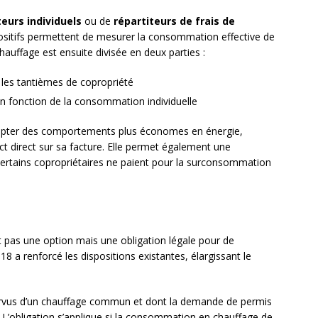
eurs individuels
ou de
répartiteurs de frais de
sitifs permettent de mesurer la consommation effective de
auffage est ensuite divisée en deux parties :
n les tantièmes de copropriété
en fonction de la consommation individuelle
opter des comportements plus économes en énergie,
 direct sur sa facture. Elle permet également une
e certains copropriétaires ne paient pour la surconsommation
est pas une option mais une obligation légale pour de
8 a renforcé les dispositions existantes, élargissant le
urvus d’un chauffage commun et dont la demande de permis
. L’obligation s’applique si la consommation en chauffage de