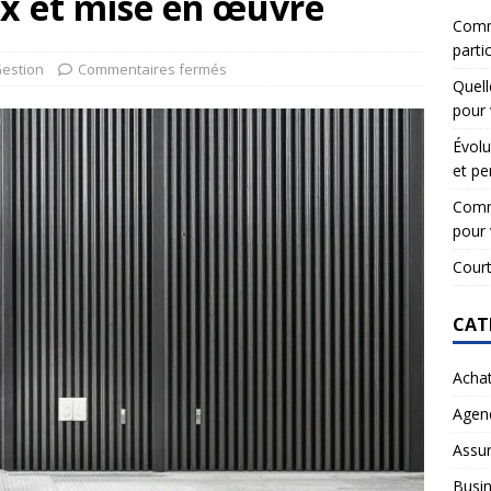
ux et mise en œuvre
Comme
partic
estion
Commentaires fermés
Quell
pour 
Évolu
et pe
Comme
pour 
Court
CAT
Acha
Agen
Assu
Busi