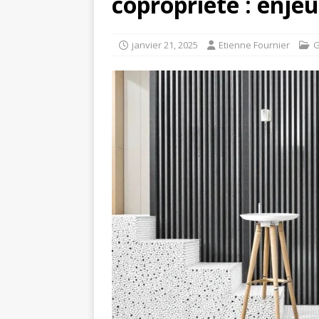
copropriété : enje
janvier 21, 2025
Etienne Fournier
G