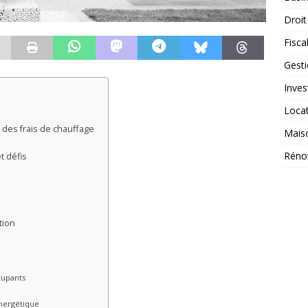
Droit
Fiscal
Gest
Inves
Loca
 des frais de chauffage
Mais
Réno
t défis
tion
cupants
nergétique