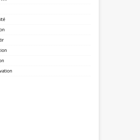
ité
ion
tir
tion
on
vation