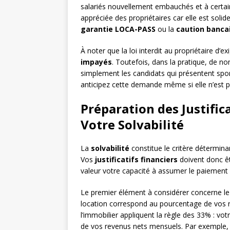
salariés nouvellement embauchés et à certain
appréciée des propriétaires car elle est soli
garantie LOCA-PASS
ou la
caution banca
À noter que la loi interdit au propriétaire d’ex
impayés
. Toutefois, dans la pratique, de n
simplement les candidats qui présentent sp
anticipez cette demande même si elle n’est p
Préparation des Justific
Votre Solvabilité
La
solvabilité
constitue le critère déterminan
Vos
justificatifs financiers
doivent donc êt
valeur votre capacité à assumer le paiement d
Le premier élément à considérer concerne l
location correspond au pourcentage de vos r
l’immobilier appliquent la règle des 33% : vo
de vos revenus nets mensuels. Par exemple, p