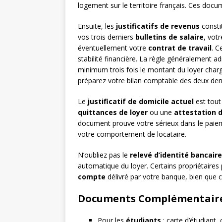
logement sur le territoire français. Ces docu
Ensuite, les
justificatifs de revenus
constit
vos trois derniers
bulletins de salaire
, vot
éventuellement votre
contrat de travail
. C
stabilité financière. La règle généralement
minimum trois fois le montant du loyer char
préparez votre bilan comptable des deux derni
Le
justificatif de domicile actuel
est tout
quittances de loyer
ou une
attestation 
document prouve votre sérieux dans le paiemen
votre comportement de locataire.
N’oubliez pas le
relevé d’identité bancaire
automatique du loyer. Certains propriétair
compte
délivré par votre banque, bien que c
Documents Complémentaires
Pour les
étudiants
: carte d’étudiant, 