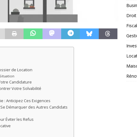
Busi
Droit
Fiscal
Gest
Inves
Loca
Mais
ssier de Location
Réno
ituation
Votre Candidature
ontrer Votre Solvabilité
ie : Anticipez Ces Exigences
t Se Démarquer des Autres Candidats
ur Éviter les Refus
cative