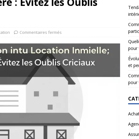
e : Évitez les Oublis
Tenda
intér
Comme
partic
cation
Commentaires fermés
Quell
pour 
Évolu
et pe
Comme
pour 
CAT
Acha
Agen
Assu