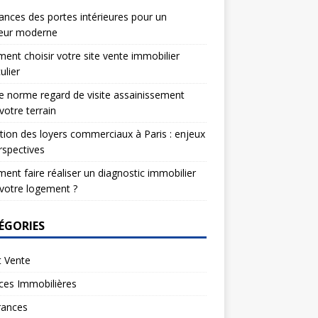
nces des portes intérieures pour un
ieur moderne
nt choisir votre site vente immobilier
ulier
e norme regard de visite assainissement
votre terrain
tion des loyers commerciaux à Paris : enjeux
rspectives
nt faire réaliser un diagnostic immobilier
votre logement ?
ÉGORIES
t Vente
ces Immobilières
rances