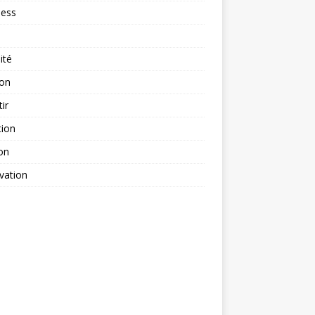
ness
ité
ion
tir
tion
on
vation