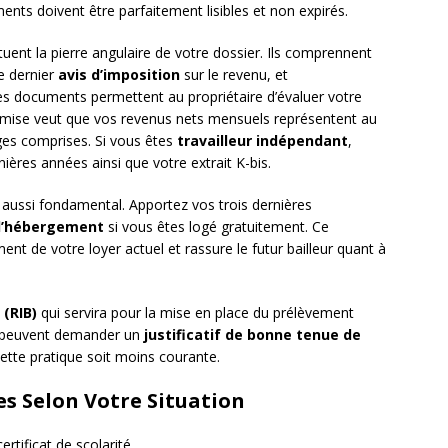
ments doivent être parfaitement lisibles et non expirés.
uent la pierre angulaire de votre dossier. Ils comprennent
re dernier
avis d’imposition
sur le revenu, et
es documents permettent au propriétaire d’évaluer votre
 admise veut que vos revenus nets mensuels représentent au
ges comprises. Si vous êtes
travailleur indépendant
,
ères années ainsi que votre extrait K-bis.
 aussi fondamental. Apportez vos trois dernières
d’hébergement
si vous êtes logé gratuitement. Ce
t de votre loyer actuel et rassure le futur bailleur quant à
 (RIB)
qui servira pour la mise en place du prélèvement
es peuvent demander un
justificatif de bonne tenue de
ette pratique soit moins courante.
 Selon Votre Situation
certificat de scolarité