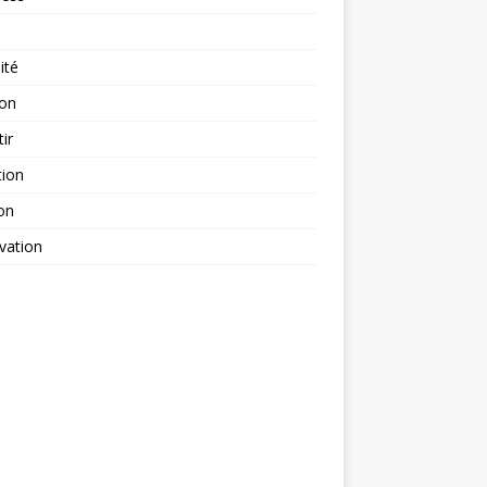
ité
ion
tir
tion
on
vation