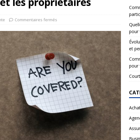
et les propriétaires
Comme
partic
nte
Commentaires fermés
Quell
pour 
Évolu
et pe
Comme
pour 
Court
CAT
Acha
Agen
Assu
Busi