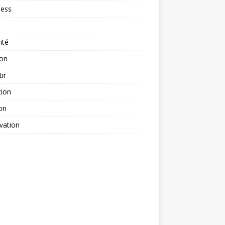
ness
ité
ion
tir
tion
on
vation