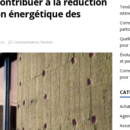
ontribuer à la réduction
Tenda
n énergétique des
intér
Comme
partic
Quell
ess
Commentaires fermés
pour 
Évolu
et pe
Comme
pour 
CAT
Acha
Agen
Assu