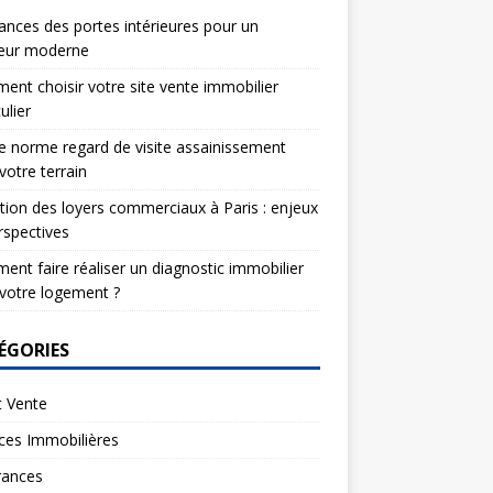
nces des portes intérieures pour un
ieur moderne
nt choisir votre site vente immobilier
ulier
e norme regard de visite assainissement
votre terrain
tion des loyers commerciaux à Paris : enjeux
rspectives
nt faire réaliser un diagnostic immobilier
votre logement ?
ÉGORIES
t Vente
ces Immobilières
rances