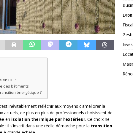
Busi
Droit
Fiscal
Gest
Inves
Loca
Mais
Réno
 en ITE ?
que des bâtiments
transition énergétique ?
 c’est inévitablement réfléchir aux moyens d’améliorer la
ux actuels, de plus en plus de professionnels choisissent de
sée en
isolation thermique par l’extérieur
. Ce choix ne
e : il s’inscrit dans une réelle démarche pour la
transition
ue
à grande échelle.