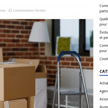
Comme
ente
Commentaires fermés
partic
Quell
pour 
Évolu
et pe
Comme
pour 
Court
CAT
Acha
Agen
Assu
Busi