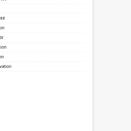
ité
ion
tir
tion
on
vation