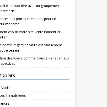
bilité immobilière avec un groupement
pharmacie
nces des portes intérieures pour un
ieur moderne
nt choisir votre site vente immobilier
ulier
e norme regard de visite assainissement
votre terrain
tion des loyers commerciaux à Paris : enjeux
rspectives
ÉGORIES
t Vente
ces Immobilières
rances