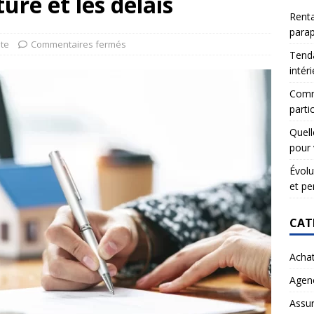
ure et les délais
Renta
para
te
Commentaires fermés
Tenda
intér
Comme
partic
Quell
pour 
Évolu
et pe
CAT
Acha
Agen
Assu