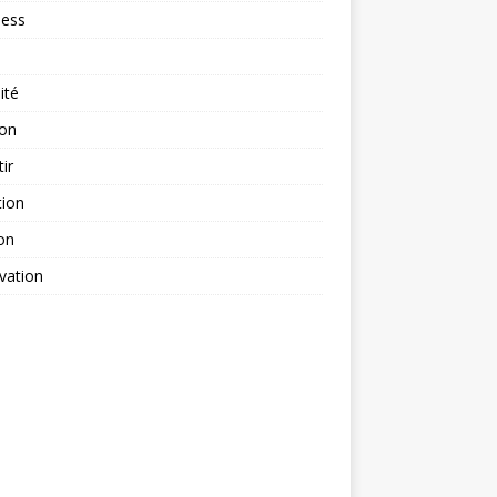
ness
ité
ion
tir
tion
on
vation