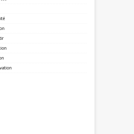
ité
ion
tir
tion
on
vation