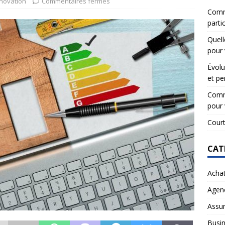
novation
Commentaires fermés
Comme
partic
Quell
pour 
Évolu
et pe
Comme
pour 
Court
CAT
Acha
Agen
Assu
Busi